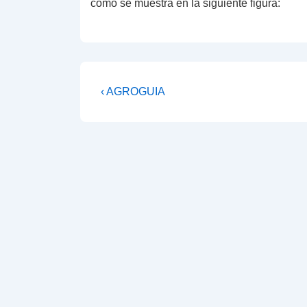
como se muestra en la siguiente figura:
Navegación
Previous
‹ AGROGUIA
Post
de
is
entradas