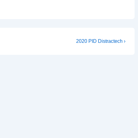
Next
2020 PID Distractech ›
Post
is