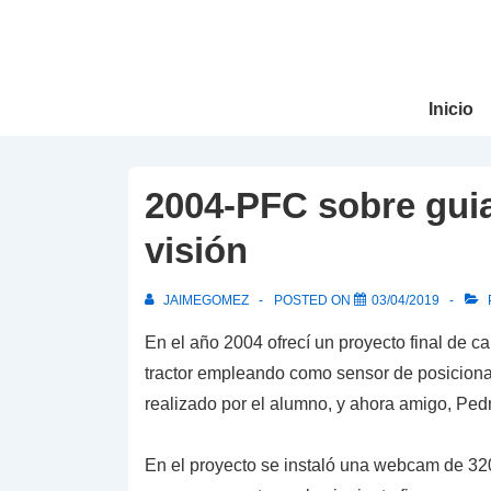
↓
Saltar
al
Navegació
contenido
Inicio
principal
principal
2004-PFC sobre guia
visión
JAIMEGOMEZ
POSTED ON
03/04/2019
En el año 2004 ofrecí un proyecto final de c
tractor empleando como sensor de posicionam
realizado por el alumno, y ahora amigo, Ped
En el proyecto se instaló una webcam de 320×2