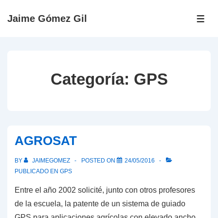
↓
Jaime Gómez Gil
Saltar
ME
al
contenido
principal
Categoría:
GPS
AGROSAT
BY
JAIMEGOMEZ
POSTED ON
24/05/2016
PUBLICADO EN
GPS
Entre el año 2002 solicité, junto con otros profesores
de la escuela, la patente de un sistema de guiado
GPS para aplicaciones agrícolas con elevado ancho