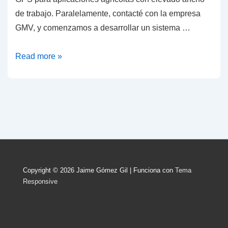
de trabajo. Paralelamente, contacté con la empresa
GMV, y comenzamos a desarrollar un sistema …
AGROSAT
Read more »
Copyright © 2026
Jaime Gómez Gil
| Funciona con
Tema
Responsive